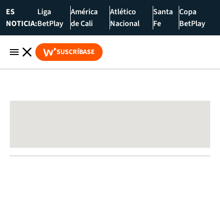
ES
Liga
América
Atlético
Santa
Copa
NOTICIA:
BetPlay
de Cali
Nacional
Fe
BetPlay
SUSCRÍBASE