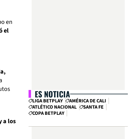
po en
ó el
da,
a
utos
ES NOTICIA
LIGA BETPLAY
AMÉRICA DE CALI
ATLÉTICO NACIONAL
SANTA FE
COPA BETPLAY
 a los