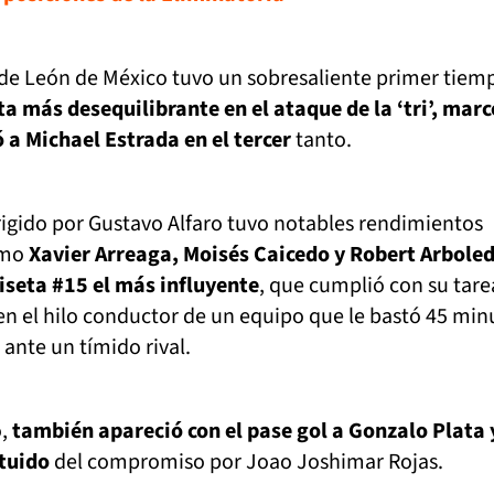
o de León de México tuvo un sobresaliente primer tiem
ta más desequilibrante en el ataque de la ‘tri’, marc
ó a Michael Estrada en el tercer
tanto.
rigido por Gustavo Alfaro tuvo notables rendimientos
como
Xavier Arreaga, Moisés Caicedo y Robert Arbole
miseta #15 el más influyente
, que cumplió con su tare
ó en el hilo conductor de un equipo que le bastó 45 min
ante un tímido rival.
o,
también apareció con el pase gol a Gonzalo Plata y
ituido
del compromiso por Joao Joshimar Rojas.