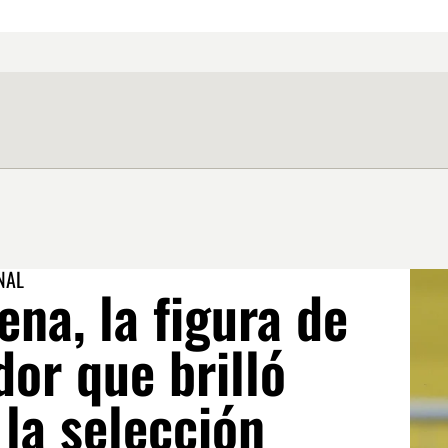
NAL
na, la figura de
or que brilló
 la selección