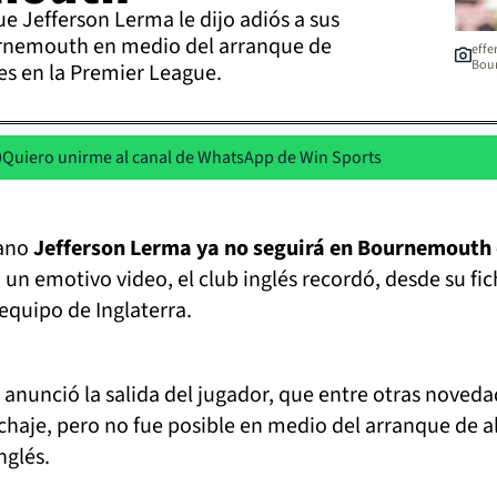
ue Jefferson Lerma le dijo adiós a sus
nemouth en medio del arranque de
effe
Bou
es en la Premier League.
Quiero unirme al canal de WhatsApp de Win Sports
iano
Jefferson Lerma ya no seguirá en Bournemouth 
un emotivo video, el club inglés recordó, desde su fic
equipo de Inglaterra.
b anunció la salida del jugador, que entre otras noveda
ichaje, pero no fue posible en medio del arranque de al
nglés.