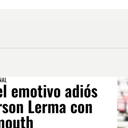
NAL
el emotivo adiós
erson Lerma con
mouth