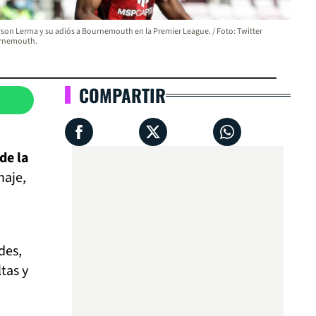
rson Lerma y su adiós a Bournemouth en la Premier League. / Foto: Twitter
rnemouth.
COMPARTIR
de la
haje,
des,
tas y