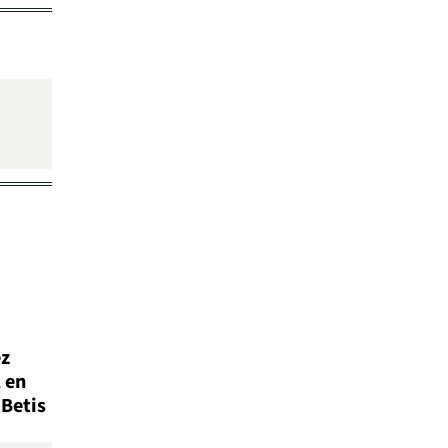
ez
 en
 Betis