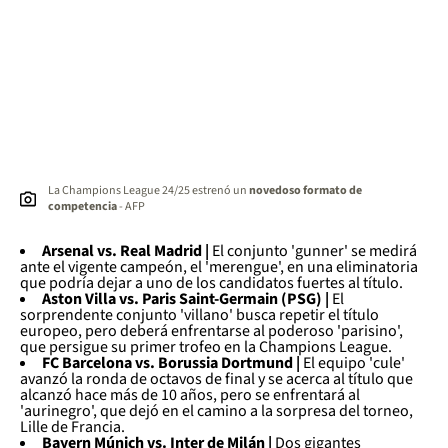
La Champions League 24/25 estrenó un
novedoso formato de
competencia
- AFP
Arsenal vs. Real Madrid |
El conjunto 'gunner' se medirá
ante el vigente campeón, el 'merengue', en una eliminatoria
que podría dejar a uno de los candidatos fuertes al título.
Aston Villa vs. Paris Saint-Germain (PSG) |
El
sorprendente conjunto 'villano' busca repetir el título
europeo, pero deberá enfrentarse al poderoso 'parisino',
que persigue su primer trofeo en la Champions League.
FC Barcelona vs. Borussia Dortmund |
El equipo 'cule'
avanzó la ronda de octavos de final y se acerca al título que
alcanzó hace más de 10 años, pero se enfrentará al
'aurinegro', que dejó en el camino a la sorpresa del torneo,
Lille de Francia.
Bayern Múnich vs. Inter de Milán |
Dos gigantes