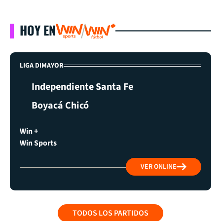
HOY EN
LIGA DIMAYOR
Independiente Santa Fe
Boyacá Chicó
Win +
Win Sports
VER ONLINE
TODOS LOS PARTIDOS