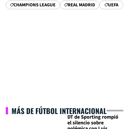
CHAMPIONS LEAGUE
REAL MADRID
UEFA
MÁS DE FÚTBOL INTERNACIONAL
DT de Sporting rompió
el silencio sobre
polémica con Luis