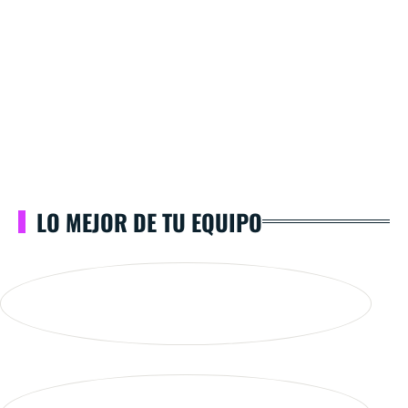
LO MEJOR DE TU EQUIPO