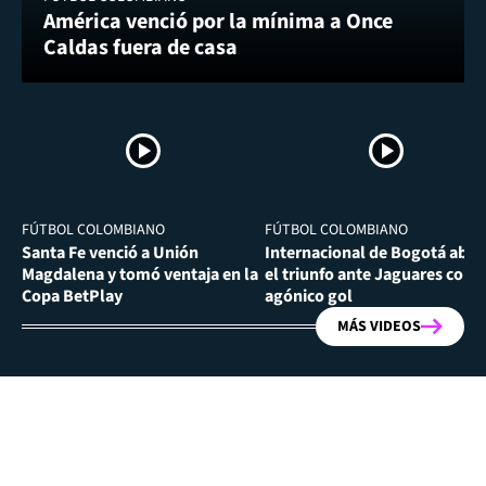
América venció por la mínima a Once
Caldas fuera de casa
FÚTBOL COLOMBIANO
FÚTBOL COLOMBIANO
Santa Fe venció a Unión
Internacional de Bogotá abra
Magdalena y tomó ventaja en la
el triunfo ante Jaguares con
Copa BetPlay
agónico gol
MÁS VIDEOS