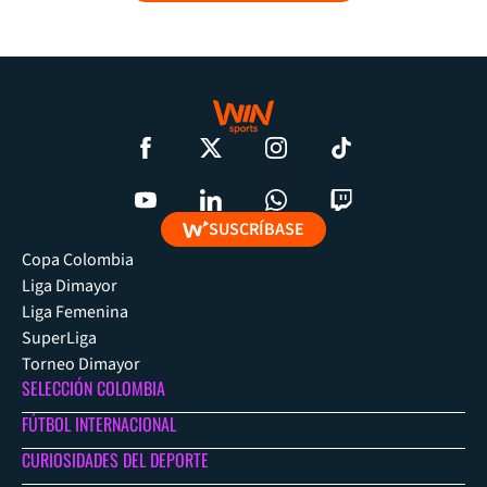
SUSCRÍBASE
Copa Colombia
Liga Dimayor
Liga Femenina
SuperLiga
Torneo Dimayor
SELECCIÓN COLOMBIA
FÚTBOL INTERNACIONAL
CURIOSIDADES DEL DEPORTE