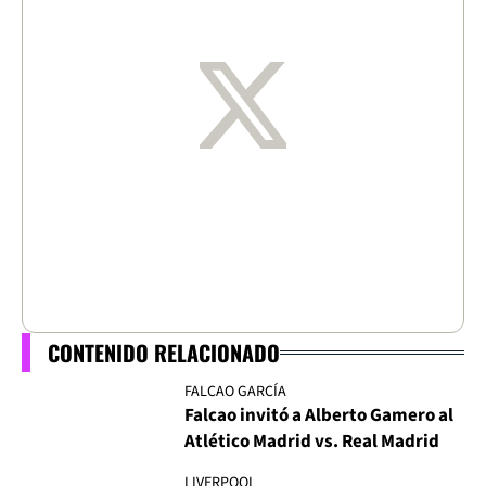
CONTENIDO RELACIONADO
FALCAO GARCÍA
Falcao invitó a Alberto Gamero al
Atlético Madrid vs. Real Madrid
LIVERPOOL