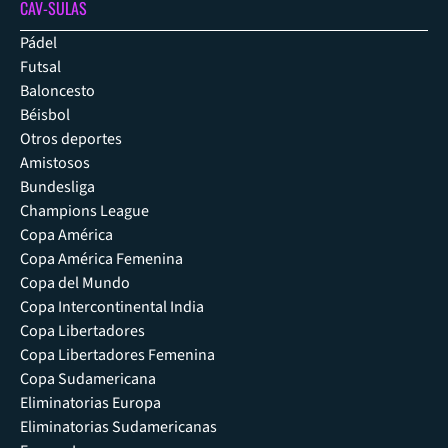
CAV-SULAS
Pádel
Futsal
Baloncesto
Béisbol
Otros deportes
Amistosos
Bundesliga
Champions League
Copa América
Copa América Femenina
Copa del Mundo
Copa Intercontinental India
Copa Libertadores
Copa Libertadores Femenina
Copa Sudamericana
Eliminatorias Europa
Eliminatorias Sudamericanas