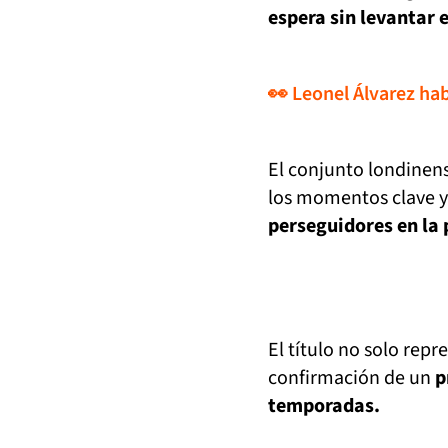
espera sin levantar e
👀 Leonel Álvarez ha
El conjunto londinen
los momentos clave y
perseguidores en la p
El título no solo repr
confirmación de un
p
temporadas.