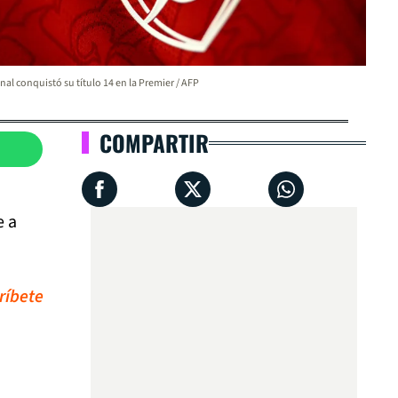
nal conquistó su título 14 en la Premier / AFP
COMPARTIR
e a
ríbete