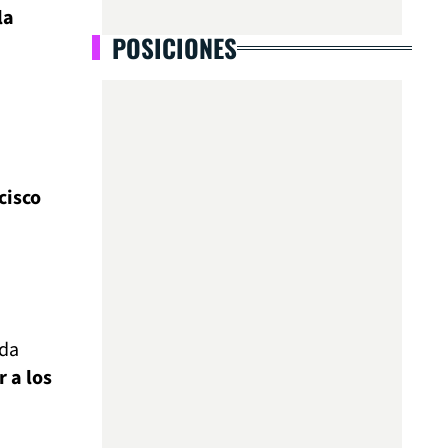
la
POSICIONES
cisco
nda
r a los