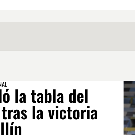
NAL
ó la tabla del
tras la victoria
llín