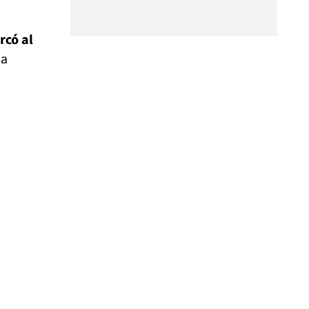
rcó al
na