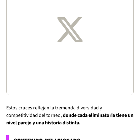
Estos cruces reflejan la tremenda diversidad y
competitividad del torneo,
donde cada eliminatoria tiene un
nivel parejo y una historia distinta.