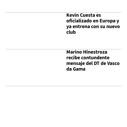
Kevin Cuesta es
oficializado en Europa y
ya entrena con su nuevo
club
Marino Hinestroza
recibe contundente
mensaje del DT de Vasco
da Gama