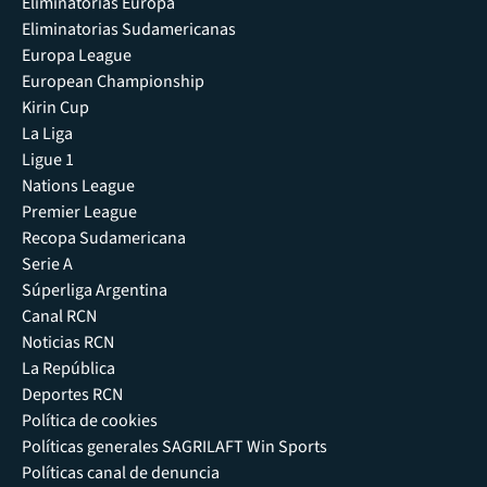
Eliminatorias Europa
Eliminatorias Sudamericanas
Europa League
European Championship
Kirin Cup
La Liga
Ligue 1
Nations League
Premier League
Recopa Sudamericana
Serie A
Súperliga Argentina
Canal RCN
Noticias RCN
La República
Deportes RCN
Política de cookies
Políticas generales SAGRILAFT Win Sports
Políticas canal de denuncia