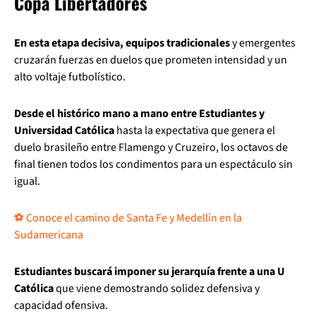
Copa Libertadores
En esta etapa decisiva, equipos tradicionales
y emergentes
cruzarán fuerzas en duelos que prometen intensidad y un
alto voltaje futbolístico.
Desde el histórico mano a mano entre Estudiantes y
Universidad Católica
hasta la expectativa que genera el
duelo brasileño entre Flamengo y Cruzeiro, los octavos de
final tienen todos los condimentos para un espectáculo sin
igual.
⚽ Conoce el camino de Santa Fe y Medellín en la
Sudamericana
Estudiantes buscará imponer su jerarquía frente a una U
Católica
que viene demostrando solidez defensiva y
capacidad ofensiva.