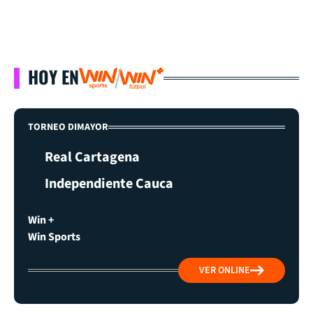
HOY EN
TORNEO DIMAYOR
Real Cartagena
Independiente Cauca
Win +
Win Sports
VER ONLINE