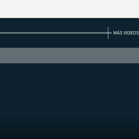
MÁS VIDEOS