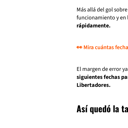
Más allá del gol sobr
funcionamiento y en 
rápidamente.
👀 Mira cuántas fecha
El margen de error ya
siguientes fechas p
Libertadores.
Así quedó la t