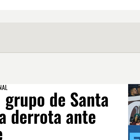
NAL
l grupo de Santa
la derrota ante
e