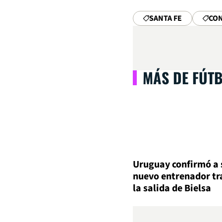
SANTA FE
CO
MÁS DE FÚT
Uruguay confirmó a 
nuevo entrenador tr
la salida de Bielsa