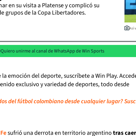
ar en su visita a Platense y complicó su
de grupos de la Copa Libertadores.
Así 
Quiero unirme al canal de WhatsApp de Win Sports
de la emoción del deporte, suscríbete a Win Play. Acced
tenido exclusivo y variedad de deportes, todo desde
idos del fútbol colombiano desde cualquier lugar? Susc
 Fe
sufrió una derrota en territorio argentino
tras cae