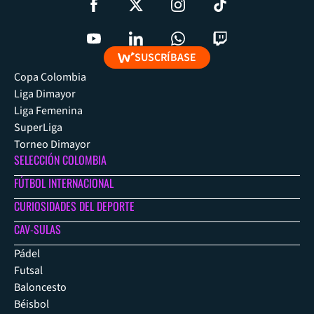
SUSCRÍBASE
Copa Colombia
Liga Dimayor
Liga Femenina
SuperLiga
Torneo Dimayor
SELECCIÓN COLOMBIA
FÚTBOL INTERNACIONAL
CURIOSIDADES DEL DEPORTE
CAV-SULAS
Pádel
Futsal
Baloncesto
Béisbol