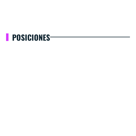
POSICIONES