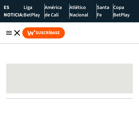
ES
Liga
América
Atlético
Santa
Copa
NOTICIA:
BetPlay
de Cali
Nacional
Fe
BetPlay
SUSCRÍBASE