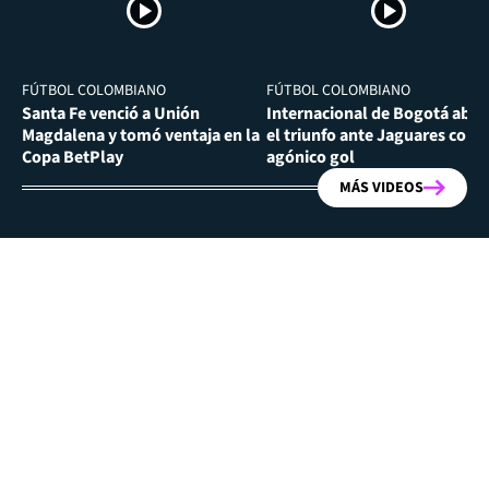
FÚTBOL COLOMBIANO
FÚTBOL COLOMBIANO
Santa Fe venció a Unión
Internacional de Bogotá abra
Magdalena y tomó ventaja en la
el triunfo ante Jaguares con
Copa BetPlay
agónico gol
MÁS VIDEOS