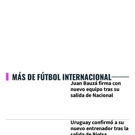
MÁS DE FÚTBOL INTERNACIONAL
Juan Bauzá firma con
nuevo equipo tras su
salida de Nacional
Uruguay confirmó a su
nuevo entrenador tras la
salida de Bielsa