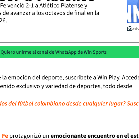
e venció 2-1 a Atlético Platense y
de avanzar a los octavos de final en la
26.
Así 
Quiero unirme al canal de WhatsApp de Win Sports
de la emoción del deporte, suscríbete a Win Play. Acced
tenido exclusivo y variedad de deportes, todo desde
idos del fútbol colombiano desde cualquier lugar? Susc
 Fe
protagonizó un
emocionante encuentro en el es