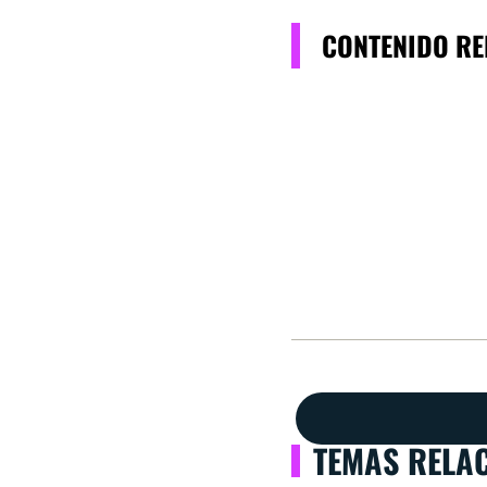
CONTENIDO R
TEMAS RELA