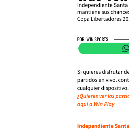
Independiente Santa F
mantiene sus chances 
Copa Libertadores 20
POR: WIN SPORTS
Si quieres disfrutar 
partidos en vivo, con
cualquier dispositivo.
¿Quieres ver los part
aquí a Win Play
Independiente Santa