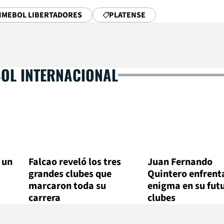
NMEBOL LIBERTADORES
PLATENSE
BOL INTERNACIONAL
 un
Falcao reveló los tres
Juan Fernando
grandes clubes que
Quintero enfrent
marcaron toda su
enigma en su fut
carrera
clubes