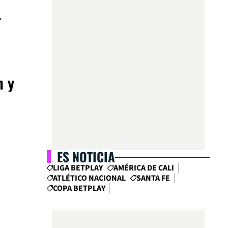
.
n y
ES NOTICIA
LIGA BETPLAY
AMÉRICA DE CALI
ATLÉTICO NACIONAL
SANTA FE
COPA BETPLAY