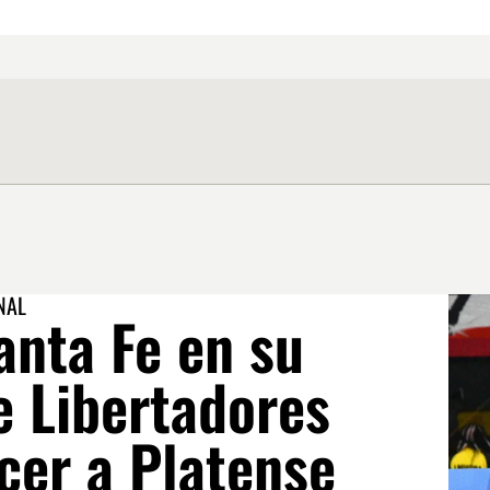
NAL
anta Fe en su
e Libertadores
cer a Platense