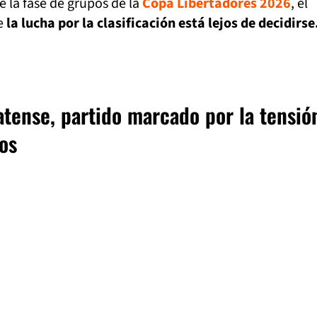
e la fase de grupos de la
Copa Libertadores 2026
, el
ue
la lucha por la clasificación está lejos de decidirse
atense, partido marcado por la tensió
os