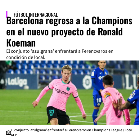
FÚTBOL INTERNACIONAL
Barcelona regresa a la Champions
en el nuevo proyecto de Ronald
Koeman
El conjunto 'azulgrana' enfrentará a Ferencvaros en
condición de local.
El conjunto 'azulgrana' enfrentará a Ferencvaros en Champions League / Foto
AFP