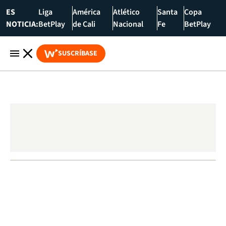
ES
Liga
América
Atlético
Santa
Copa
NOTICIA:
BetPlay
de Cali
Nacional
Fe
BetPlay
SUSCRÍBASE