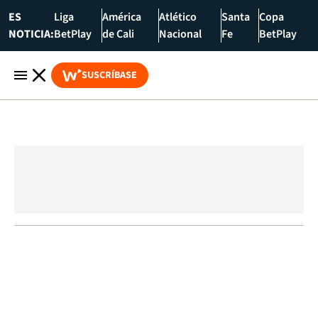
ES
Liga
América
Atlético
Santa
Copa
NOTICIA:
BetPlay
de Cali
Nacional
Fe
BetPlay
SUSCRÍBASE