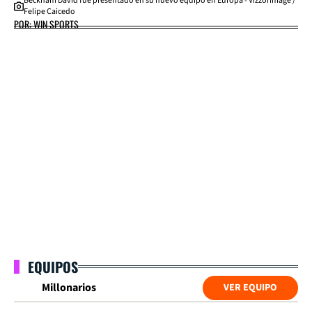
Beckham David fue presentado en su nuevo equipo en Europa - VizzorImage /
Felipe Caicedo
POR: WIN SPORTS
EQUIPOS
Millonarios
VER EQUIPO