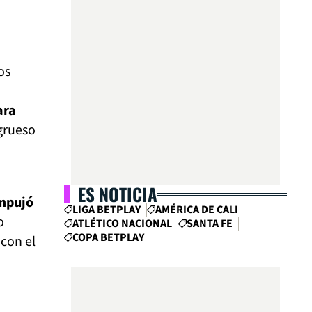
os
ara
grueso
ES NOTICIA
empujó
LIGA BETPLAY
AMÉRICA DE CALI
o
ATLÉTICO NACIONAL
SANTA FE
COPA BETPLAY
 con el