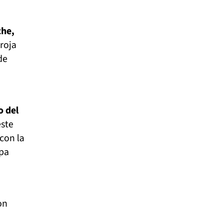
che,
 roja
de
o del
este
con la
opa
on