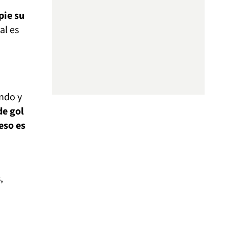
pie su
al es
ndo y
de gol
eso es
,