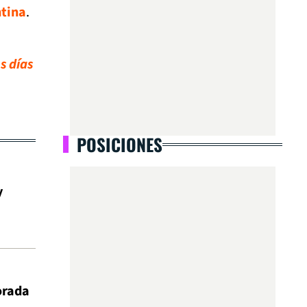
ntina
.
s días
POSICIONES
y
orada