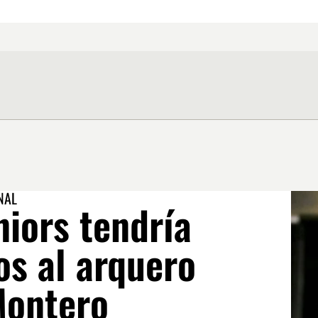
NAL
iors tendría
os al arquero
Montero