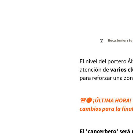
Boca Juniors tu
El nivel del portero 
atención de
varios c
para reforzar una zon
🚨🟢 ¡ÚLTIMA HORA! C
cambios para la final
El 'cancerbero' será