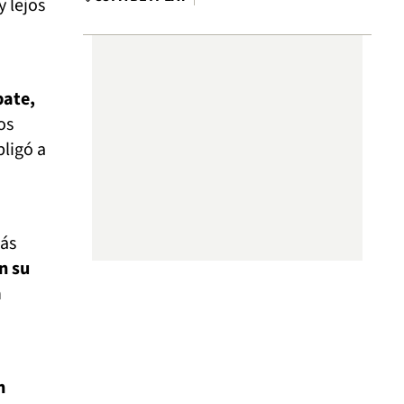
 lejos
pate,
os
ligó a
más
n su
n
n