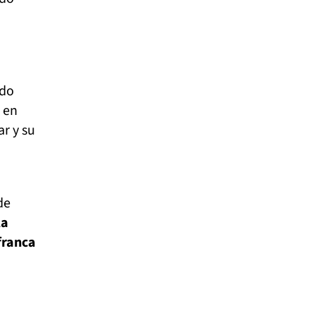
ndo
 en
ar y su
de
la
 franca