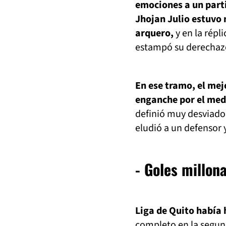
emociones a un part
Jhojan Julio estuvo 
arquero,
y en la répl
estampó su derechazo
En ese tramo, el mej
enganche por el medi
definió muy desviado 
eludió a un defensor 
- Goles millona
Liga de Quito había 
completo en la segun