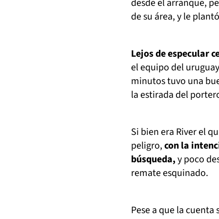
desde el arranque, p
de su área, y le plantó
Lejos de especular c
el equipo del urugua
minutos tuvo una bue
la estirada del porte
Si bien era River el q
peligro,
con la intenc
búsqueda,
y poco des
remate esquinado.
Pese a que la cuenta