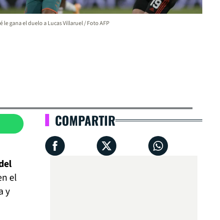
é le gana el duelo a Lucas Villaruel / Foto AFP
COMPARTIR
del
n el
a y