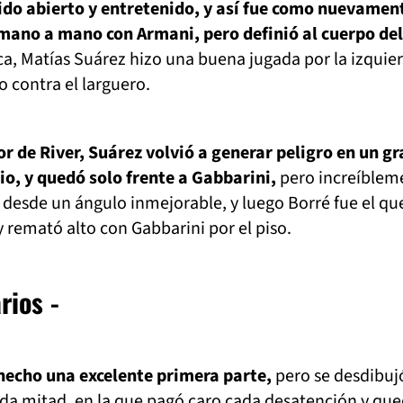
ido abierto y entretenido, y así fue como nuevamen
mano a mano con Armani, pero definió al cuerpo del
ica, Matías Suárez hizo una buena jugada por la izquie
 contra el larguero.
or de River, Suárez volvió a generar peligro en un gr
o, y quedó solo frente a Gabbarini,
pero increíblem
desde un ángulo inmejorable, y luego Borré fue el qu
y remató alto con Gabbarini por el piso.
rios -
hecho una excelente primera parte,
pero se desdibuj
da mitad, en la que pagó caro cada desatención y qu