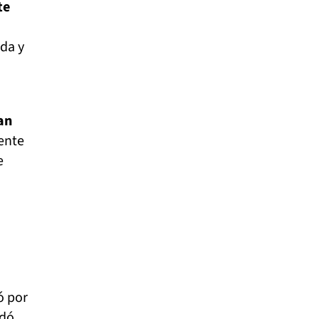
te
rda y
an
ente
e
ó por
edó