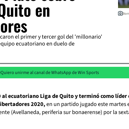
Quito en
Borr
dores
ron el primer y tercer gol del 'millonario'
l equipo ecuatoriano en duelo de
Quiero unirme al canal de WhatsApp de Win Sports
0 al ecuatoriano Liga de Quito y terminó como líder 
Libertadores 2020,
en un partido jugado este martes e
nte (Avellaneda, periferia sur bonaerense) por la sext