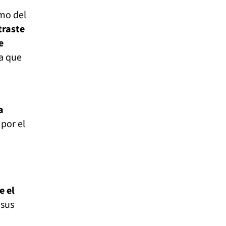
smo del
traste
e
a que
a
 por el
e el
 sus