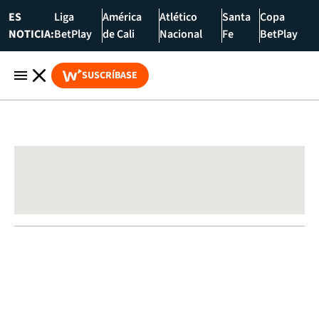
ES
Liga
América
Atlético
Santa
Copa
NOTICIA:
BetPlay
de Cali
Nacional
Fe
BetPlay
SUSCRÍBASE