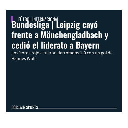
FÚTBOL INTERNACIONAL
Bundesliga | Leipzig cayó
frente a Mönchengladbach y
cedió el liderato a Bayern
Los 'toros rojos' fueron derrotados 1-0 con un gol de
Hannes Wolf.
POR: WIN SPORTS