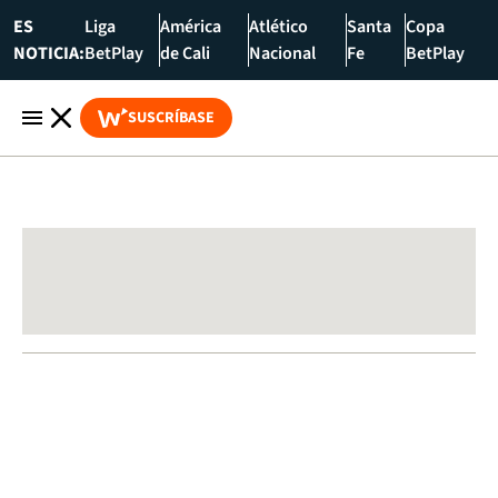
ES
Liga
América
Atlético
Santa
Copa
NOTICIA:
BetPlay
de Cali
Nacional
Fe
BetPlay
SUSCRÍBASE