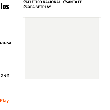
ATLÉTICO NACIONAL
SANTA FE
 los
COPA BETPLAY
 pausa
bo en
tPlay