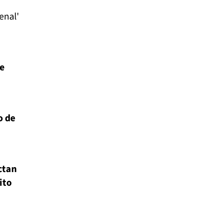
enal'
te
o de
ctan
ito