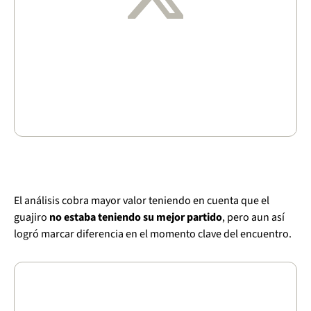
El análisis cobra mayor valor teniendo en cuenta que el
guajiro
no estaba teniendo su mejor partido
, pero aun así
logró marcar diferencia en el momento clave del encuentro.