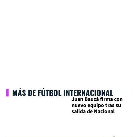
MÁS DE FÚTBOL INTERNACIONAL
Juan Bauzá firma con
nuevo equipo tras su
salida de Nacional