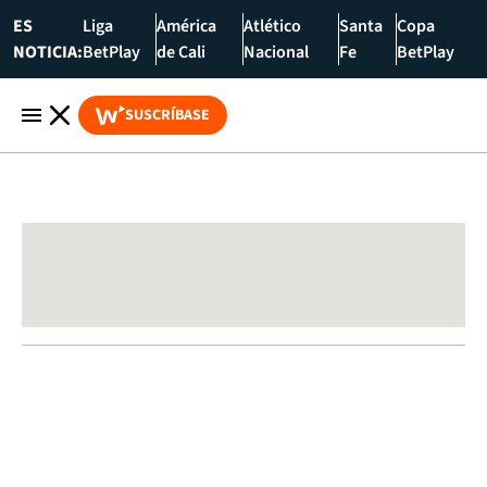
ES
Liga
América
Atlético
Santa
Copa
NOTICIA:
BetPlay
de Cali
Nacional
Fe
BetPlay
SUSCRÍBASE