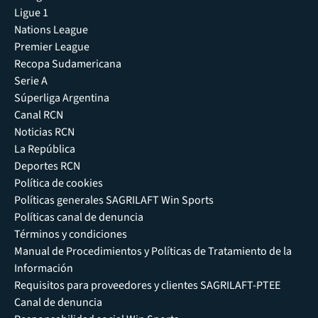
Ligue 1
Nations League
Premier League
Recopa Sudamericana
Serie A
Súperliga Argentina
Canal RCN
Noticias RCN
La República
Deportes RCN
Política de cookies
Políticas generales SAGRILAFT Win Sports
Políticas canal de denuncia
Términos y condiciones
Manual de Procedimientos y Políticas de Tratamiento de la
Información
Requisitos para proveedores y clientes SAGRILAFT-PTEE
Canal de denuncia