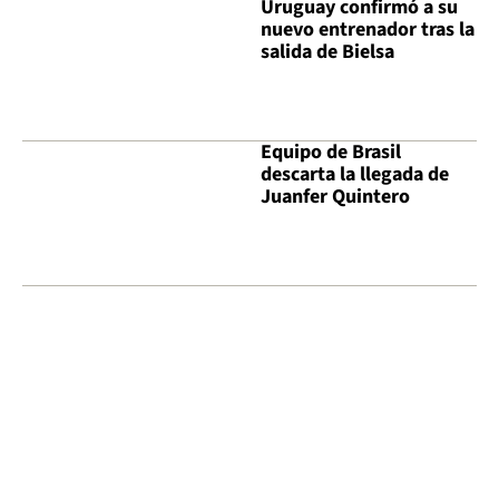
Uruguay confirmó a su
nuevo entrenador tras la
salida de Bielsa
Equipo de Brasil
descarta la llegada de
Juanfer Quintero