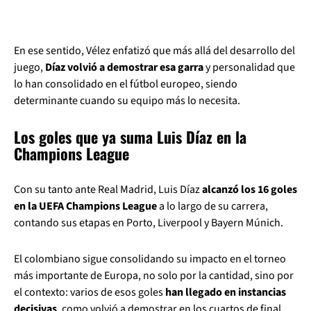
En ese sentido, Vélez enfatizó que más allá del desarrollo del
juego,
Díaz volvió a demostrar esa garra
y personalidad que
lo han consolidado en el fútbol europeo, siendo
determinante cuando su equipo más lo necesita.
Los goles que ya suma Luis Díaz en la
Champions League
Con su tanto ante Real Madrid, Luis Díaz
alcanzó los 16 goles
en la UEFA Champions League
a lo largo de su carrera,
contando sus etapas en Porto, Liverpool y Bayern Múnich.
El colombiano sigue consolidando su impacto en el torneo
más importante de Europa, no solo por la cantidad, sino por
el contexto: varios de esos goles
han llegado en instancias
decisivas
, como volvió a demostrar en los cuartos de final.