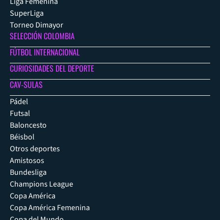
Liga Femenina
SuperLiga
Torneo Dimayor
SELECCIÓN COLOMBIA
FÚTBOL INTERNACIONAL
CURIOSIDADES DEL DEPORTE
CAV-SULAS
Pádel
Futsal
Baloncesto
Béisbol
Otros deportes
Amistosos
Bundesliga
Champions League
Copa América
Copa América Femenina
Copa del Mundo