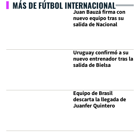
MÁS DE FÚTBOL INTERNACIONAL
Juan Bauzá firma con
nuevo equipo tras su
salida de Nacional
Uruguay confirmó a su
nuevo entrenador tras la
salida de Bielsa
Equipo de Brasil
descarta la llegada de
Juanfer Quintero