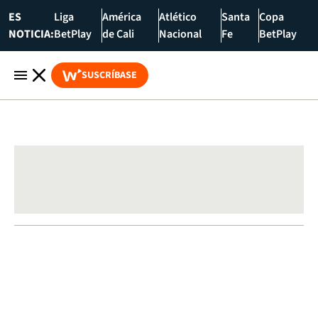
ES
Liga
América
Atlético
Santa
Copa
NOTICIA:
BetPlay
de Cali
Nacional
Fe
BetPlay
SUSCRÍBASE