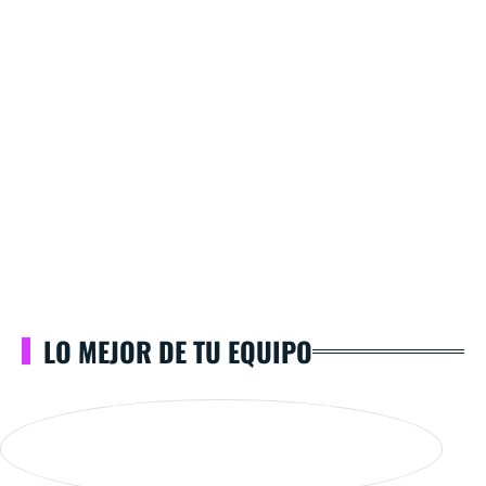
LO MEJOR DE TU EQUIPO