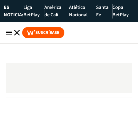
ES
Liga
América
Atlético
Santa
Copa
NOTICIA:
BetPlay
de Cali
Nacional
Fe
BetPlay
SUSCRÍBASE