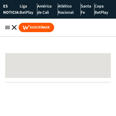
ES
Liga
América
Atlético
Santa
Copa
NOTICIA:
BetPlay
de Cali
Nacional
Fe
BetPlay
SUSCRÍBASE