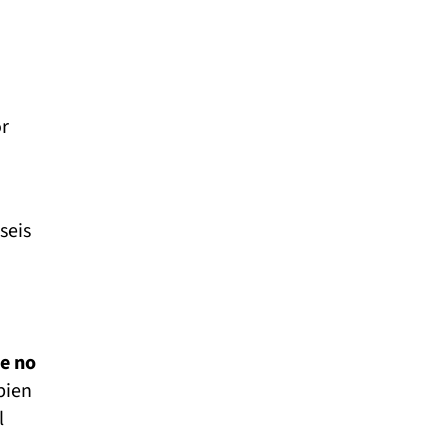
or
seis
e no
bien
l