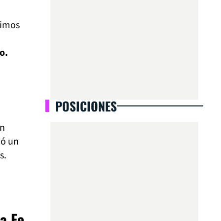
timos
o.
POSICIONES
ón
ió un
s.
a Fe