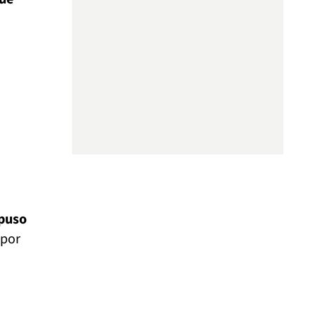
xpuso
por