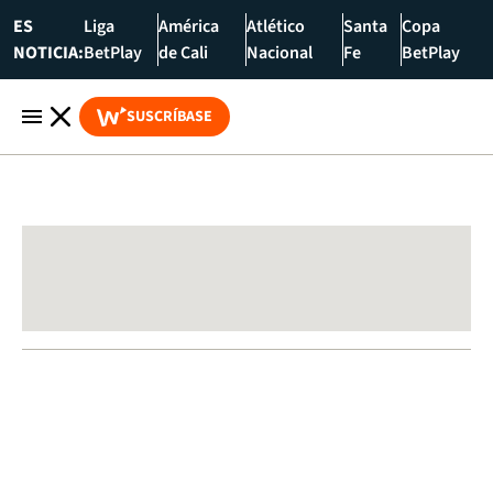
ES
Liga
América
Atlético
Santa
Copa
NOTICIA:
BetPlay
de Cali
Nacional
Fe
BetPlay
SUSCRÍBASE