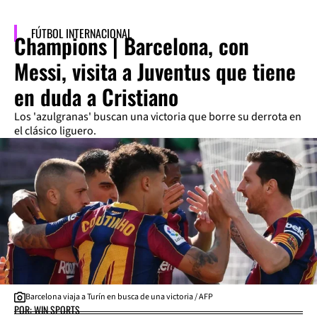
FÚTBOL INTERNACIONAL
Champions | Barcelona, con
Messi, visita a Juventus que tiene
en duda a Cristiano
Los 'azulgranas' buscan una victoria que borre su derrota en
el clásico liguero.
Barcelona viaja a Turín en busca de una victoria / AFP
POR: WIN SPORTS