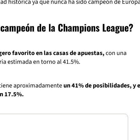
ad histórica ya que nunca ha sido campeón de Europa
l campeón de la Champions League?
ero favorito en las casas de apuestas,
con una
ria estimada en torno al 41.5%.
r tiene aproximadamente
un 41% de posibilidades, y e
un 17.5%.