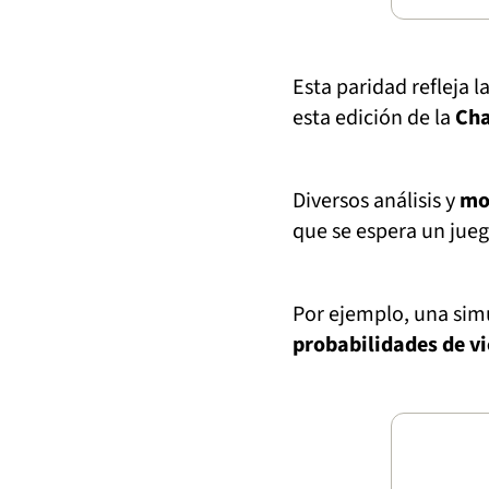
Esta paridad refleja 
esta edición de la
Cha
Diversos análisis y
mod
que se espera un jueg
Por ejemplo, una simul
probabilidades de vic