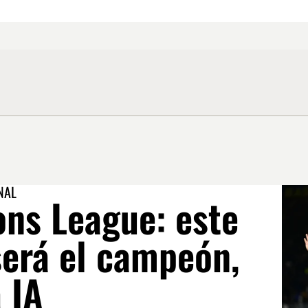
NAL
ns League: este
será el campeón,
 IA