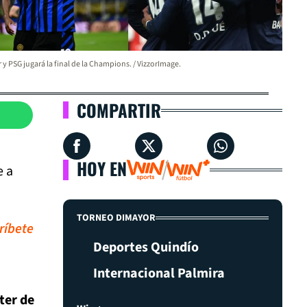
r y PSG jugará la final de la Champions. / VizzorImage.
COMPARTIR
HOY EN
e a
TORNEO DIMAYOR
ríbete
Deportes Quindío
Internacional Palmira
ter de