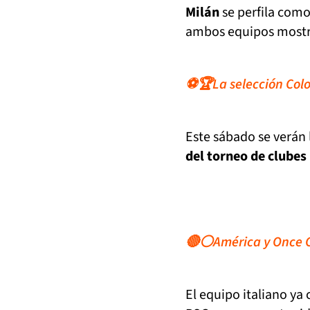
Milán
se perfila com
ambos equipos mostran
⚽🏆La selección Colo
Este sábado se verán l
del torneo de clube
🔴⚪América y Once C
El equipo italiano ya