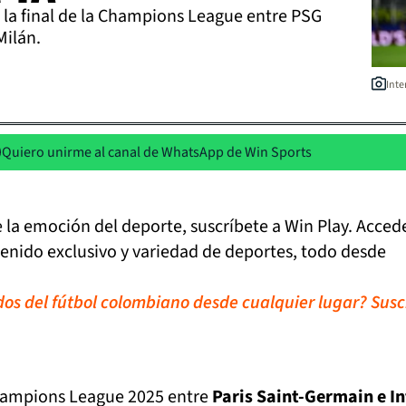
 la final de la Champions League entre PSG
Milán.
Inte
Quiero unirme al canal de WhatsApp de Win Sports
de la emoción del deporte, suscríbete a Win Play. Acced
tenido exclusivo y variedad de deportes, todo desde
idos del fútbol colombiano desde cualquier lugar? Susc
Champions League 2025 entre
Paris Saint-Germain e In