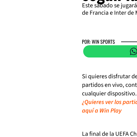
Este sábado se jugará
de Francia e Inter de 
POR: WIN SPORTS
Si quieres disfrutar 
partidos en vivo, con
cualquier dispositivo.
¿Quieres ver los part
aquí a Win Play
La final de la UEFA 