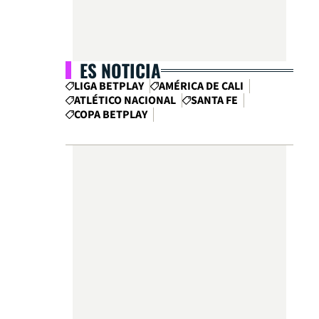
ES NOTICIA
LIGA BETPLAY
AMÉRICA DE CALI
ATLÉTICO NACIONAL
SANTA FE
COPA BETPLAY