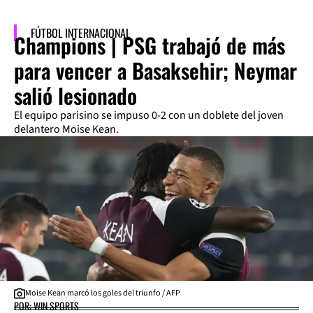
FÚTBOL INTERNACIONAL
Champions | PSG trabajó de más
para vencer a Basaksehir; Neymar
salió lesionado
El equipo parisino se impuso 0-2 con un doblete del joven
delantero Moise Kean.
Moise Kean marcó los goles del triunfo / AFP
POR: WIN SPORTS