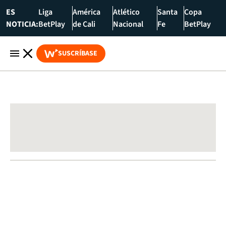
ES
Liga
América
Atlético
Santa
Copa
NOTICIA:
BetPlay
de Cali
Nacional
Fe
BetPlay
SUSCRÍBASE