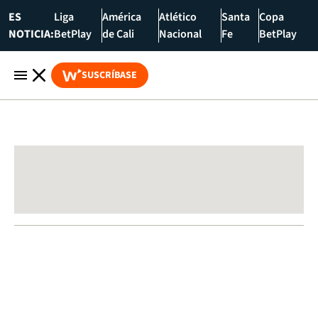
ES
Liga
América
Atlético
Santa
Copa
NOTICIA:
BetPlay
de Cali
Nacional
Fe
BetPlay
SUSCRÍBASE