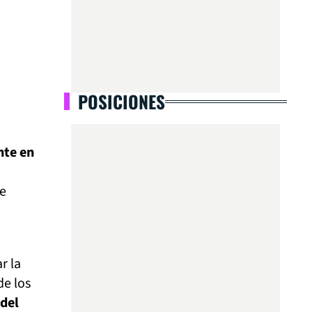
POSICIONES
nte en
de
r la
de los
 del