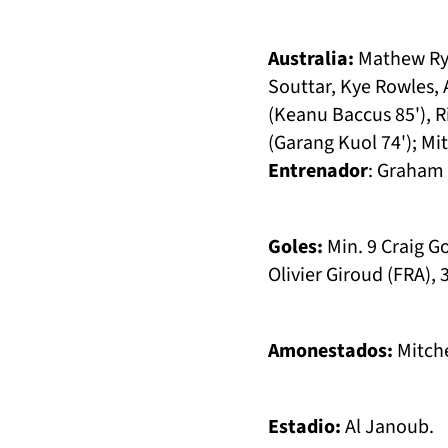
Australia:
Mathew Rya
Souttar, Kye Rowles,
(Keanu Baccus 85'), R
(Garang Kuol 74'); Mi
Entrenador
: Graham
Goles:
Min. 9 Craig Go
Olivier Giroud (FRA), 
Amonestados:
Mitche
Estadio:
Al Janoub.