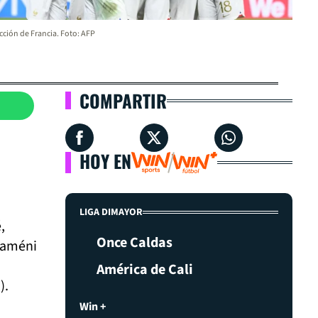
cción de Francia. Foto: AFP
COMPARTIR
HOY EN
LIGA DIMAYOR
,
Once Caldas
uaméni
América de Cali
).
Win +