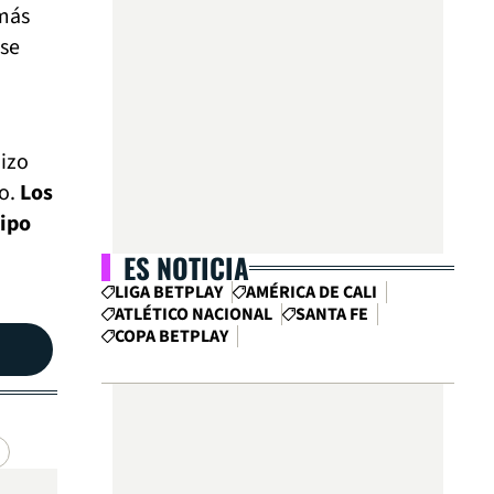
más
ese
hizo
go.
Los
uipo
ES NOTICIA
LIGA BETPLAY
AMÉRICA DE CALI
ATLÉTICO NACIONAL
SANTA FE
COPA BETPLAY