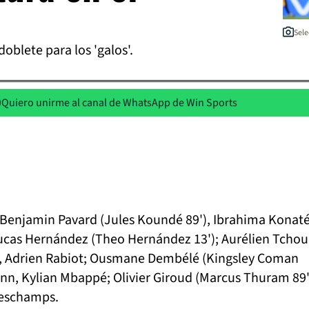
Sele
oblete para los 'galos'.
Quiero unirme al canal de WhatsApp de Win Sports
 Benjamin Pavard (Jules Koundé 89'), Ibrahima Konaté
cas Hernández (Theo Hernández 13'); Aurélien Tcho
), Adrien Rabiot; Ousmane Dembélé (Kingsley Coman
ann, Kylian Mbappé; Olivier Giroud (Marcus Thuram 89'
Deschamps.