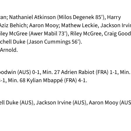
n; Nathaniel Atkinson (Milos Degenek 85'), Harry
 Aziz Behich; Aaron Mooy; Mathew Leckie, Jackson Irvi
iley McGree (Awer Mabil 73'), Riley McGree, Craig Goo
tchell Duke (Jason Cummings 56').
 Arnold.
odwin (AUS) 0-1, Min. 27 Adrien Rabiot (FRA) 1-1, Min.
3-1, Min. 68 Kylian Mbappé (FRA) 4-1.
ll Duke (AUS), Jackson Irvine (AUS), Aaron Mooy (AUS