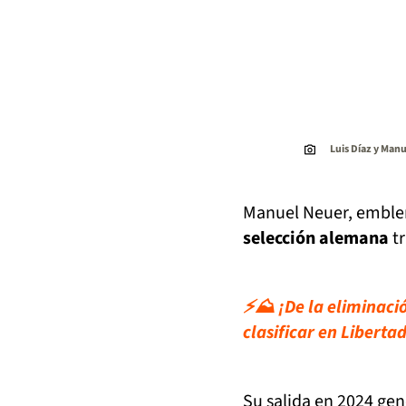
Luis Díaz y Man
Manuel Neuer, emble
selección alemana
tr
⚡⛰️ ¡De la eliminació
clasificar en Liberta
Su salida en 2024 ge