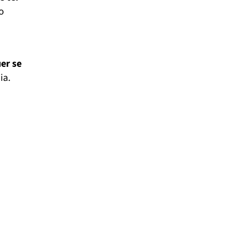
o
er se
ia.