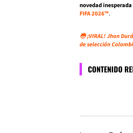
novedad inesperada 
FIFA 2026™
.
😳 ¡VIRAL! Jhon Durá
de selección Colomb
CONTENIDO R