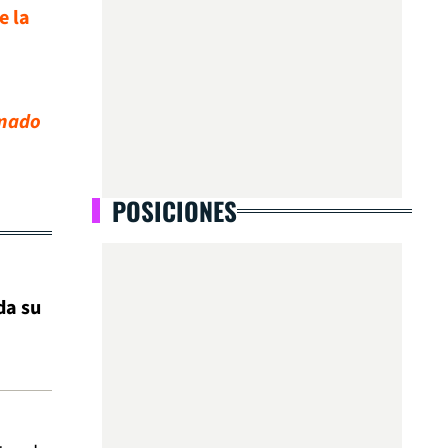
e la
amado
POSICIONES
da su