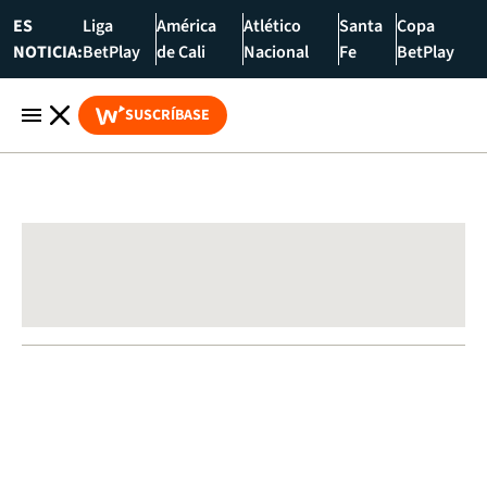
ES
Liga
América
Atlético
Santa
Copa
NOTICIA:
BetPlay
de Cali
Nacional
Fe
BetPlay
SUSCRÍBASE