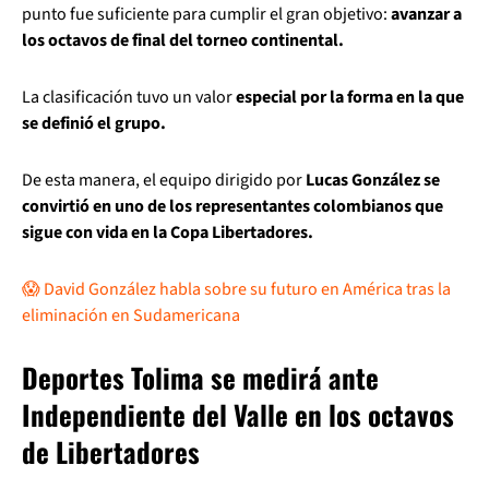
punto fue suficiente para cumplir el gran objetivo:
avanzar a
los octavos de final del torneo continental.
La clasificación tuvo un valor
especial por la forma en la que
se definió el grupo.
De esta manera, el equipo dirigido por
Lucas González se
convirtió en uno de los representantes colombianos que
sigue con vida en la Copa Libertadores.
😱 David González habla sobre su futuro en América tras la
eliminación en Sudamericana
Deportes Tolima se medirá ante
Independiente del Valle en los octavos
de Libertadores