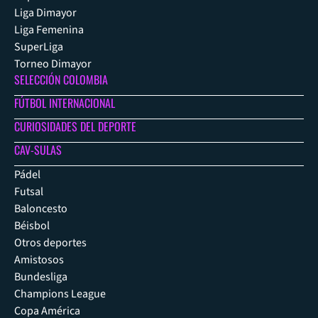
Liga Dimayor
Liga Femenina
SuperLiga
Torneo Dimayor
SELECCIÓN COLOMBIA
FÚTBOL INTERNACIONAL
CURIOSIDADES DEL DEPORTE
CAV-SULAS
Pádel
Futsal
Baloncesto
Béisbol
Otros deportes
Amistosos
Bundesliga
Champions League
Copa América