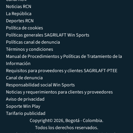
Noticias RCN
La República
Deportes RCN
Política de cookies
Políticas generales SAGRILAFT Win Sports
Políticas canal de denuncia
Términos y condiciones
Manual de Procedimientos y Políticas de Tratamiento de la
Información
Requisitos para proveedores y clientes SAGRILAFT-PTEE
Canal de denuncia
Responsabilidad social Win Sports
Noticias y requerimientos para clientes y proveedores
Aviso de privacidad
Soporte Win Play
Tarifario publicidad
Copyright© 2026, Bogotá - Colombia.
Todos los derechos reservados.