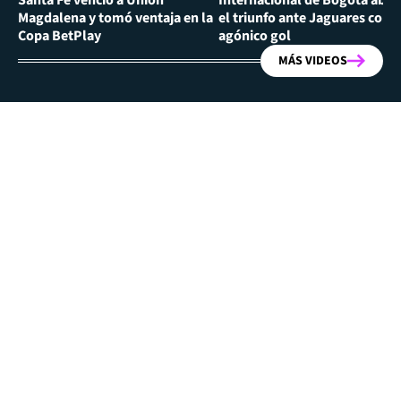
Santa Fe venció a Unión
Internacional de Bogotá abra
Magdalena y tomó ventaja en la
el triunfo ante Jaguares con
Copa BetPlay
agónico gol
MÁS VIDEOS