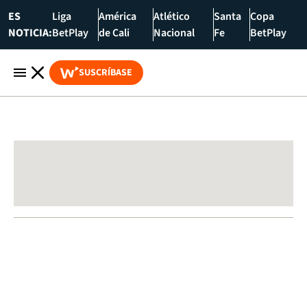
ES
Liga
América
Atlético
Santa
Copa
NOTICIA:
BetPlay
de Cali
Nacional
Fe
BetPlay
SUSCRÍBASE