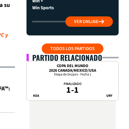
Win +
a su
Win Sports
VER ONLINE
PC y
TODOS LOS PARTIDOS
PARTIDO RELACIONADO
COPA DEL MUNDO
2026 CANADA/MEXICO/USA
Etapa de Grupos - Fecha 1
FINALIZADO
1
-
1
IFA™:
KSA
URY