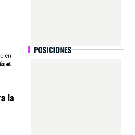
POSICIONES
ño en
s el
a la