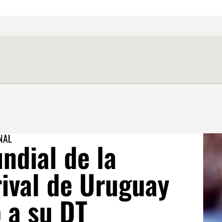
NAL
ndial de la
rival de Uruguay
 a su DT