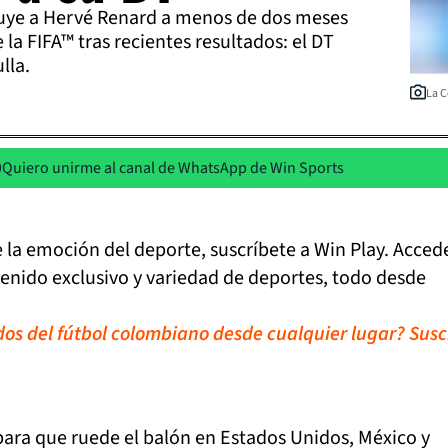
tuye a Hervé Renard a menos de dos meses
la FIFA™ tras recientes resultados: el DT
lla.
La C
Quiero unirme al canal de WhatsApp de Win Sports
de la emoción del deporte, suscríbete a Win Play. Acced
tenido exclusivo y variedad de deportes, todo desde
idos del fútbol colombiano desde cualquier lugar? Susc
para que ruede el balón en Estados Unidos, México y