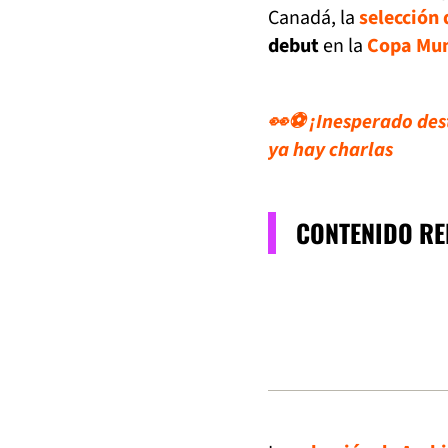
Canadá, la
selección
debut
en la
Copa Mun
👀⚽ ¡Inesperado dest
ya hay charlas
CONTENIDO R