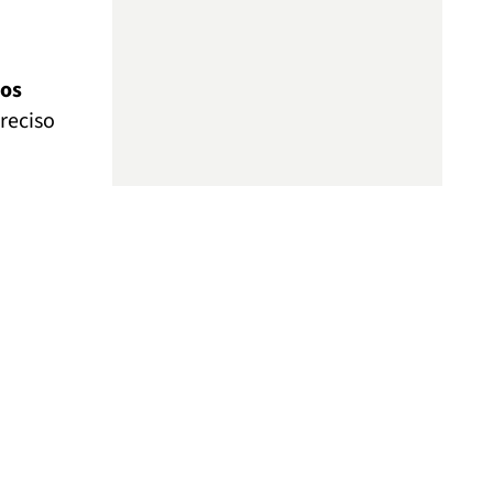
sos
reciso