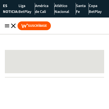
ES
Liga
América
Atlético
Santa
Copa
NOTICIA:
BetPlay
de Cali
Nacional
Fe
BetPlay
SUSCRÍBASE