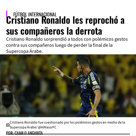
FÚTBOL INTERNACIONAL
Cristiano Ronaldo les reprochó a
sus compañeros la derrota
Cristiano Ronaldo sorprendió a todos con polémicos gestos
contra sus compañeros luego de perder la final de la
Supercopa Árabe.
Cristiano Ronaldo fue cuestionado por los polémicos gestos en medio de la
Supercopa Árabe/ @AlNassrFC
POR: CAMILO ANGARITA