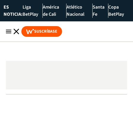
ES
Liga
América
Atlético
Santa
Copa
NOTICIA:
BetPlay
de Cali
Nacional
Fe
BetPlay
SUSCRÍBASE