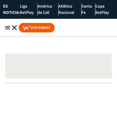
ES
Liga
América
Atlético
Santa
Copa
NOTICIA:
BetPlay
de Cali
Nacional
Fe
BetPlay
SUSCRÍBASE