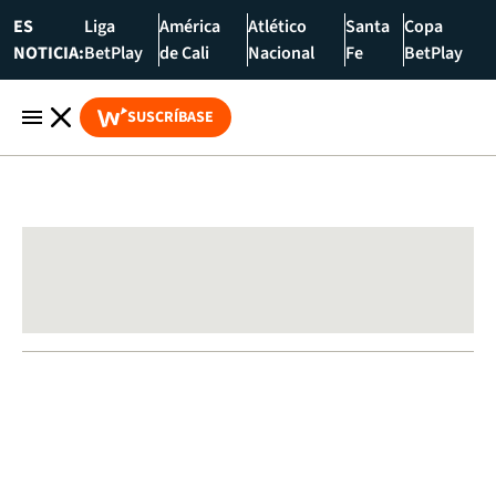
ES
Liga
América
Atlético
Santa
Copa
NOTICIA:
BetPlay
de Cali
Nacional
Fe
BetPlay
SUSCRÍBASE