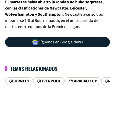
El martes se había abierto la ronda y no hubo sorpresas,
con las clasificaciones de Newcastle, Leicester,
Wolverhampton y Southampton.
Newcastle avanzó tras
imponerse 1-0 al Bournemouth, en el único partido del
martes entre equipos de la Premier League.
Síguenos en Google News
TEMAS RELACIONADOS
BURNLEY
LIVERPOOL
CARABAO CUP
MA