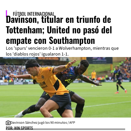
FÚTBOL INTERNACIONAL
Davinson, titular en triunfo de
Tottenham; United no pasó del
empate con Southampton
Los 'spurs' vencieron 0-1 a Wolverhampton, mientras que
los 'diablos rojos' igualaron 1-1.
Davinson Sánchez jugó los 90 minutos / AFP
POR: WIN SPORTS