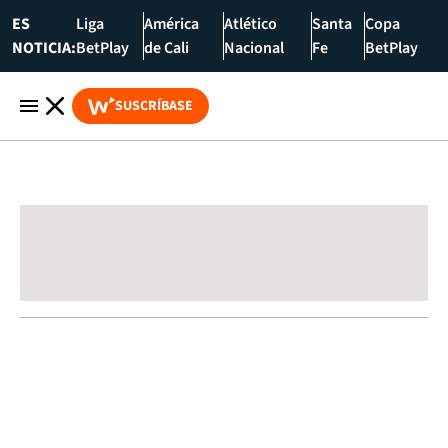
ES
Liga
América
Atlético
Santa
Copa
NOTICIA:
BetPlay
de Cali
Nacional
Fe
BetPlay
SUSCRÍBASE