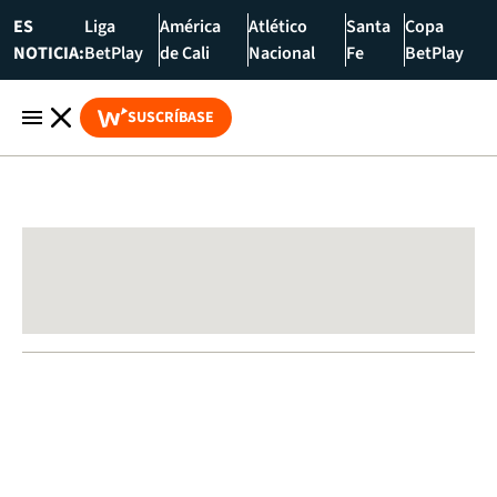
ES
Liga
América
Atlético
Santa
Copa
NOTICIA:
BetPlay
de Cali
Nacional
Fe
BetPlay
SUSCRÍBASE