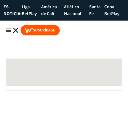
ES
Liga
América
Atlético
Santa
Copa
NOTICIA:
BetPlay
de Cali
Nacional
Fe
BetPlay
SUSCRÍBASE