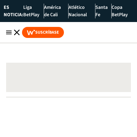
ES
Liga
América
Atlético
Santa
Copa
NOTICIA:
BetPlay
de Cali
Nacional
Fe
BetPlay
SUSCRÍBASE