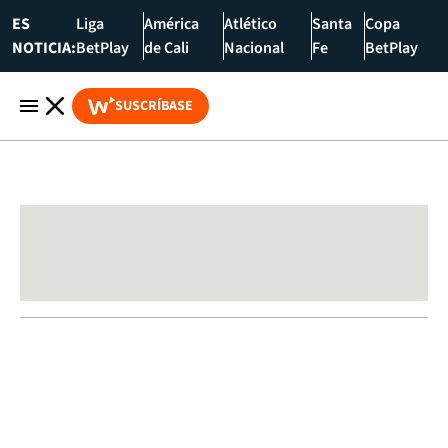
ES
Liga
América
Atlético
Santa
Copa
NOTICIA:
BetPlay
de Cali
Nacional
Fe
BetPlay
SUSCRÍBASE