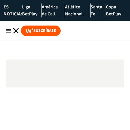
ES
Liga
América
Atlético
Santa
Copa
NOTICIA:
BetPlay
de Cali
Nacional
Fe
BetPlay
SUSCRÍBASE