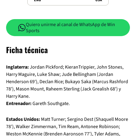
ENG
USA
Quiero unirme al canal de WhatsApp de Win
Sports
Ficha técnica
Inglaterra:
Jordan Pickford; KieranTrippier, John Stones,
Harry Maguire, Luke Shaw; Jude Bellingham (Jordan
Henderson 69'), Declan Rice; Bukayo Saka (Marcus Rashford
78'), Mason Mount, Raheem Sterling (Jack Grealish 68') y
Harry Kane.
Entrenador:
Gareth Southgate.
Estados Unidos:
Matt Turner; Sergino Dest (Shaquell Moore
78'), Walker Zimmerman, Tim Ream, Antonee Robinson;
Weston McKennie (Brenden Aaronson 77'), Tyler Adams,