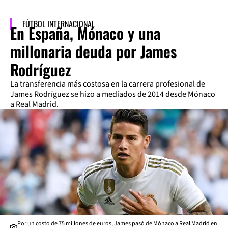
FÚTBOL INTERNACIONAL
En España, Mónaco y una
millonaria deuda por James
Rodríguez
La transferencia más costosa en la carrera profesional de
James Rodríguez se hizo a mediados de 2014 desde Mónaco
a Real Madrid.
Por un costo de 75 millones de euros, James pasó de Mónaco a Real Madrid en