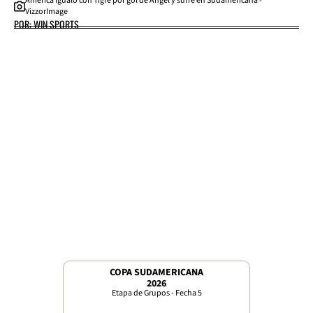
América igualó con Tigre por gol de Ángel y sufre en Sudamericana -
VizzorImage
POR: WIN SPORTS
COPA SUDAMERICANA
2026
Etapa de Grupos - Fecha 5