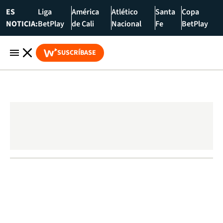
ES
Liga
América
Atlético
Santa
Copa
NOTICIA:
BetPlay
de Cali
Nacional
Fe
BetPlay
SUSCRÍBASE