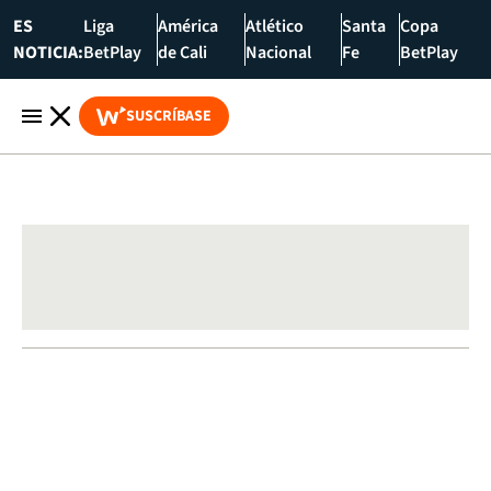
ES
Liga
América
Atlético
Santa
Copa
NOTICIA:
BetPlay
de Cali
Nacional
Fe
BetPlay
SUSCRÍBASE