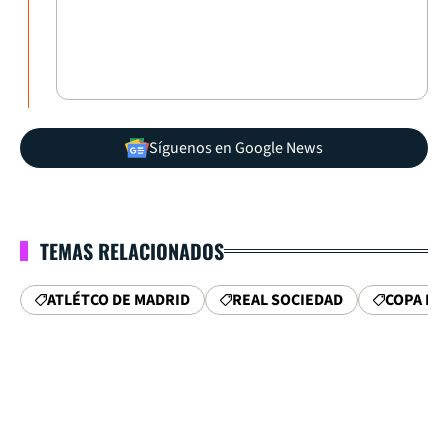
Síguenos en Google News
TEMAS RELACIONADOS
ATLÉTCO DE MADRID
REAL SOCIEDAD
COPA DE