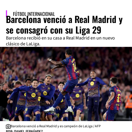
FÚTBOL INTERNACIONAL
Barcelona venció a Real Madrid y
se consagró con su Liga 29
Barcelona recibió en su casa a Real Madrid en un nuevo
clásico de LaLiga.
Barcelona venció a Real Madrid y es campeón de LaLiga / AFP
POR: DANIEL FERNÁNDEZ