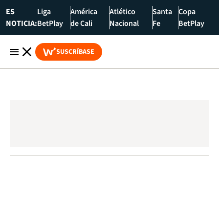
ES
Liga
América
Atlético
Santa
Copa
NOTICIA:
BetPlay
de Cali
Nacional
Fe
BetPlay
SUSCRÍBASE