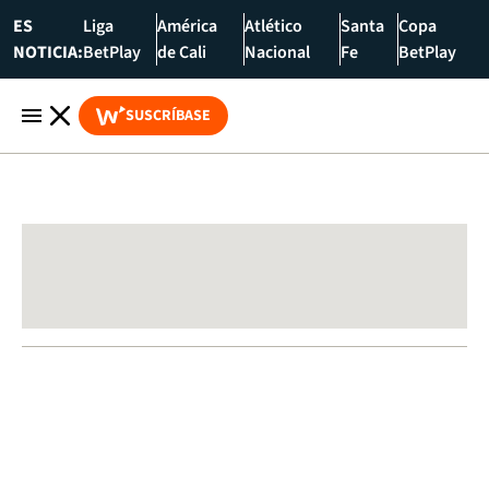
ES
Liga
América
Atlético
Santa
Copa
NOTICIA:
BetPlay
de Cali
Nacional
Fe
BetPlay
SUSCRÍBASE