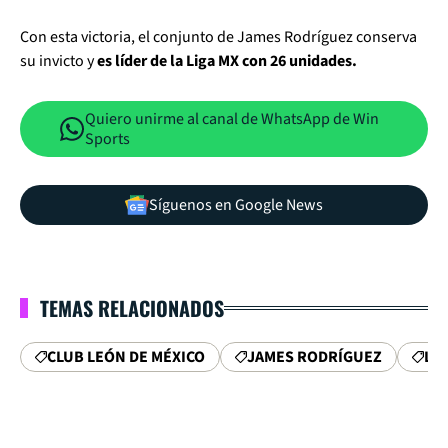
Con esta victoria, el conjunto de James Rodríguez conserva
su invicto y
es líder de la Liga MX con 26 unidades.
Quiero unirme al canal de WhatsApp de Win
Sports
Síguenos en Google News
TEMAS RELACIONADOS
CLUB LEÓN DE MÉXICO
JAMES RODRÍGUEZ
LI