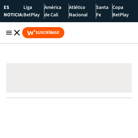
ES
Liga
América
Atlético
Santa
Copa
NOTICIA:
BetPlay
de Cali
Nacional
Fe
BetPlay
SUSCRÍBASE