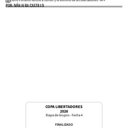
Cerro Porteño venció a Junior y lo eliminó de la Libertadores - AFP
POR: IVÁN ALBA CASTILLO
COPA LIBERTADORES
2026
Etapa de Grupos - Fecha 4
FINALIZADO