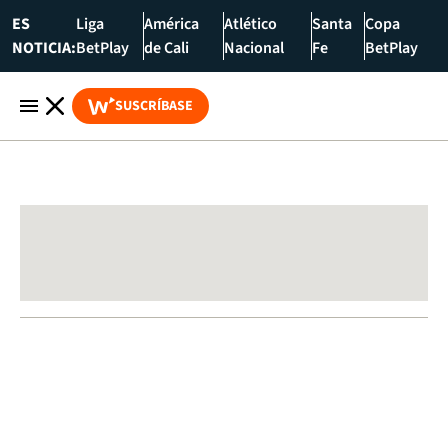
ES
Liga
América
Atlético
Santa
Copa
NOTICIA:
BetPlay
de Cali
Nacional
Fe
BetPlay
SUSCRÍBASE